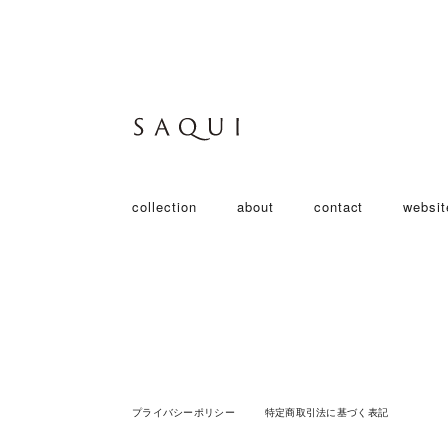
collection
about
contact
websit
2017 autumn & winter
2017 spring & summer
2018 spring&summer
2018 autumn & winter
saqui basic
2018 spring & summer
プライバシーポリシー
特定商取引法に基づく表記
2019 spring & summer