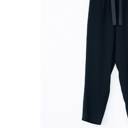
2021 autumn & winter
2021 spring & summer
saqui black formal
2022 autumn & winter
2022 spring & summer
2023 autumn & winter
2023 spring & summer
2023-24 autumn & winter
2024 spring & summer
2024-25 autumn & winter
2025 spring & summer
2025-26 fall&winter
2026 spring & summer