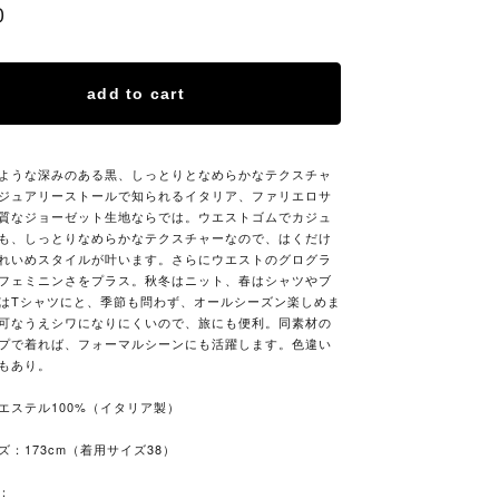
0
add to cart
ような深みのある黒、しっとりとなめらかなテクスチャ
ジュアリーストールで知られるイタリア、ファリエロサ
質なジョーゼット生地ならでは。ウエストゴムでカジュ
も、しっとりなめらかなテクスチャーなので、はくだけ
れいめスタイルが叶います。さらにウエストのグログラ
フェミニンさをプラス。秋冬はニット、春はシャツやブ
はTシャツにと、季節も問わず、オールシーズン楽しめま
可なうえシワになりにくいので、旅にも便利。同素材の
プで着れば、フォーマルシーンにも活躍します。色違い
もあり。
エステル100%（イタリア製）
ズ：173cm（着用サイズ38）
：