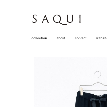
collection
about
contact
websit
2017 autumn & winter
2017 spring & summer
2018 spring&summer
2018 autumn & winter
saqui basic
2018 spring & summer
2019 spring & summer
2019 autumn & winter
2020 spring & summer