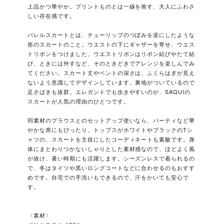
上品かつ華やか。プリントものとは一線を画す、大人にふわさ
しい存在感です。
バレルスカートとは、チューリップのつぼみを逆にしたような
形のスカートのこと。ウエストの下にギャザーを寄せ、ウエス
トリボンをつけました。ウエストリボンはリボン結びやたて結
び、ときには外すなど、そのときどきでアレンジを楽しんでみ
てください。スカート丈やベントの深さは、ふくらはぎが見え
ないよう意識してデザインしています。裏地がついているので
足さばきも抜群。エレガントでも歩きやすいのが、SAQUIの
スカートが人気の理由のひとつです。
同素材のブラウスとのセットアップ使いなら、パーティなど華
やかな席にもぴったり。トップスがホワイトやブラックのTシ
ャツの、スカートを主役にしたコーディネートも素敵です。身
体にまとわりつかないしゃりとした素材感なので、ほどよく風
が抜け、暑い時期にも活躍します。シーズンレスで着られるの
で、冬はタイツや黒いロングコートなどに合わせるのもおすす
めです。自宅での手洗いもできるので、汗をかいても安心で
す。
〈素材〉